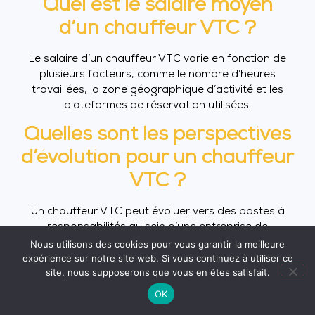
Quel est le salaire moyen
d’un chauffeur VTC ?
Le salaire d’un chauffeur VTC varie en fonction de
plusieurs facteurs, comme le nombre d’heures
travaillées, la zone géographique d’activité et les
plateformes de réservation utilisées.
Quelles sont les perspectives
d’évolution pour un chauffeur
VTC ?
Un chauffeur VTC peut évoluer vers des postes à
responsabilités au sein d’une entreprise de
transport, comme chef de flotte ou responsable
Nous utilisons des cookies pour vous garantir la meilleure
expérience sur notre site web. Si vous continuez à utiliser ce
d’exploitation. Il peut également créer sa propre
site, nous supposerons que vous en êtes satisfait.
entreprise de VTC.
OK
Quelles sont les assurances