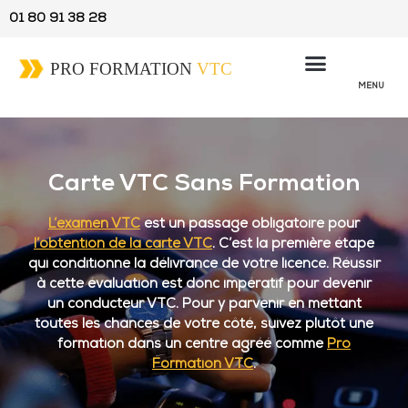
01 80 91 38 28
MENU
Carte VTC Sans Formation
L’examen VTC
est un passage obligatoire pour
l’obtention de la carte VTC
. C’est la première étape
qui conditionne la délivrance de votre licence. Réussir
à cette évaluation est donc impératif pour devenir
un conducteur VTC. Pour y parvenir en mettant
toutes les chances de votre côté, suivez plutôt une
formation dans un centre agréé comme
Pro
Formation VTC
.