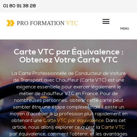
01 80 91 38 28
MENU
Carte VTC par Équivalence :
Obtenez Votre Carte VTC
La Carte Professionnelle de Conducteur de Voiture
de Transport avec Chauffeur (
Carte VTC
) est une
exigence essentielle pour exercer légalement le
métier de chauffeur VTC en France. Pour de
nombreuses personnes, obtenir cette carte peut
sembler être une étape complexe, mais il existe un
moyen d’accéder à la profession plus rapidement en
obtenant une
Carte VTC par équivalence
. Dans cet
article, nous allons explorer ce qu’est la
Carte VTC
par équivalence, comment l’obtenir, et les avantages