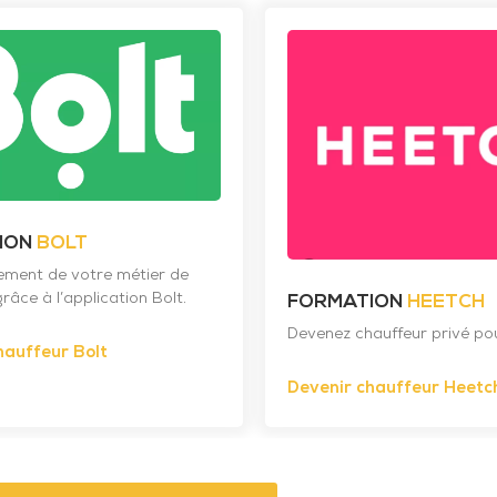
ION
BOLT
nement de votre métier de
râce à l’application Bolt.
FORMATION
HEETCH
Devenez chauffeur privé po
hauffeur Bolt
Devenir chauffeur Heetc