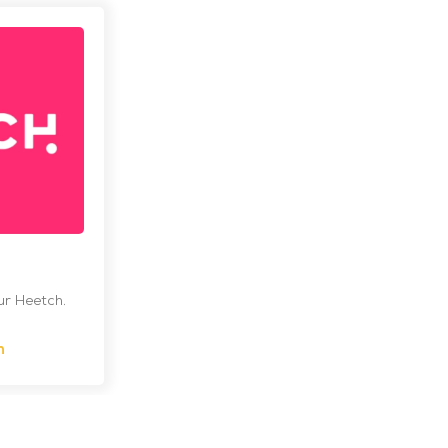
ur Heetch.
h