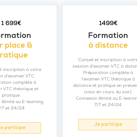
1 699€
1499€
ormation
Formation
r place &
à distance
ratique
Conseil et inscription à votr
session d’examen VTC à dista
t inscription à votre
Préparation complète à
on d’examen VTC.
l’examen VTC théorique à
ation complète à
distance et pratique en présen
n VTC théorique et
(visio en cours du soir).
pratique.
Connexion illimité au E-learni
illimité au E-learning
7/7 et 24/24.
/7 et 24/24.
Je participe
e participe