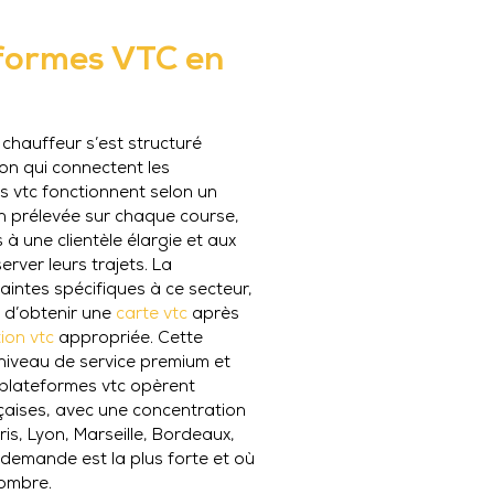
formes VTC en
chauffeur s’est structuré
on qui connectent les
s vtc fonctionnent selon un
 prélevée sur chaque course,
à une clientèle élargie et aux
erver leurs trajets. La
intes spécifiques à ce secteur,
 d’obtenir une
carte vtc
après
ion vtc
appropriée. Cette
 niveau de service premium et
s plateformes vtc opèrent
nçaises, avec une concentration
s, Lyon, Marseille, Bordeaux,
a demande est la plus forte et où
nombre.