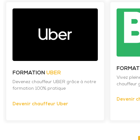
FORMAT
FORMATION
UBER
Vivez plei
Devenez chauffeur UBER grâce à notre
chauffeur g
formation 100% pratique
Devenir c
Devenir chauffeur Uber