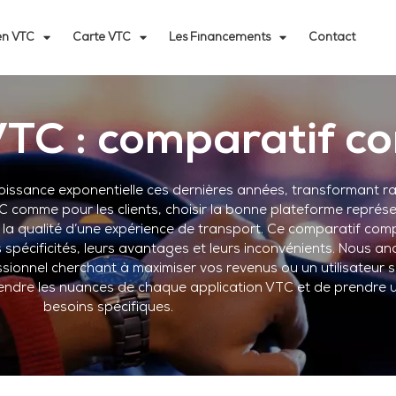
n VTC
Carte VTC
Les Financements
Contact
VTC : comparatif c
issance exponentielle ces dernières années, transformant r
 comme pour les clients, choisir la bonne plateforme représen
u la qualité d’une expérience de transport. Ce comparatif com
s spécificités, leurs avantages et leurs inconvénients. Nous ana
sionnel cherchant à maximiser vos revenus ou un utilisateur s
endre les nuances de chaque application VTC et de prendre u
besoins spécifiques.