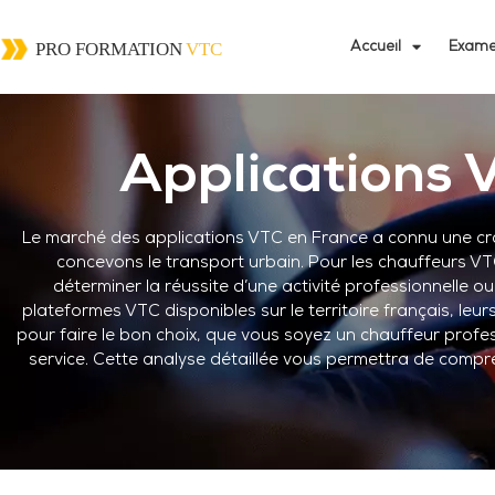
Accueil
Exame
Applications 
Le marché des applications VTC en France a connu une cro
concevons le transport urbain. Pour les chauffeurs VTC
déterminer la réussite d’une activité professionnelle o
plateformes VTC disponibles sur le territoire français, leur
pour faire le bon choix, que vous soyez un chauffeur profes
service. Cette analyse détaillée vous permettra de compr