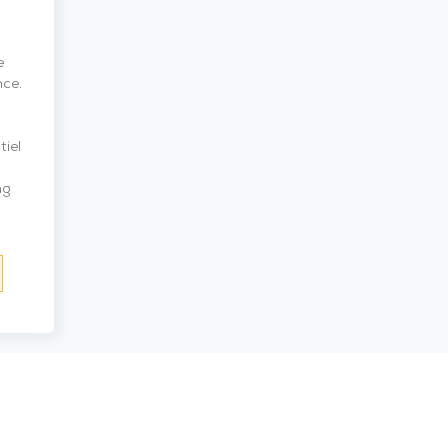
e
nce.
tiel
ng