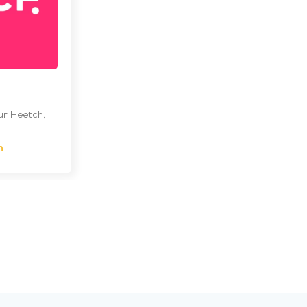
ur Heetch.
h