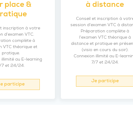
r place &
à distance
ratique
Conseil et inscription à votr
session d’examen VTC à dista
t inscription à votre
Préparation complète à
on d’examen VTC.
l’examen VTC théorique à
ation complète à
distance et pratique en présen
n VTC théorique et
(visio en cours du soir).
pratique.
Connexion illimité au E-learni
illimité au E-learning
7/7 et 24/24.
/7 et 24/24.
Je participe
e participe