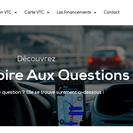
n VTC
Carte VTC
Les Financements
Contact
Découvrez
oire Aux Questions
question ? Elle se trouve surement ci-dessous !