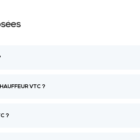
osées
?
CHAUFFEUR VTC ?
C ?