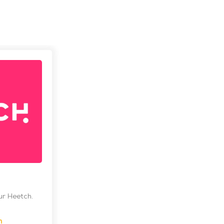
ur Heetch.
h