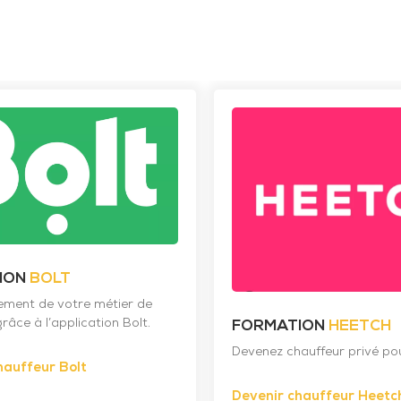
ION
BOLT
nement de votre métier de
râce à l’application Bolt.
FORMATION
HEETCH
Devenez chauffeur privé po
hauffeur Bolt
Devenir chauffeur Heetc