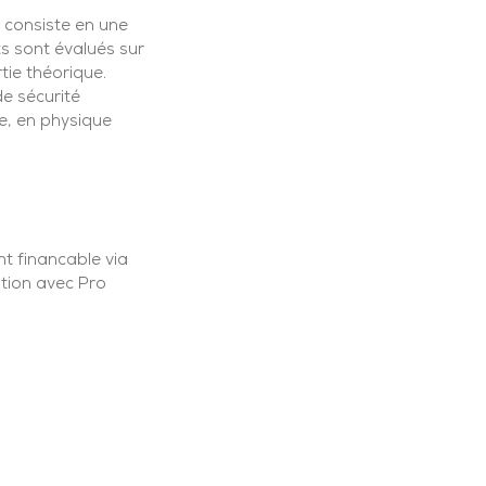
 consiste en une
s sont évalués sur
tie théorique.
de sécurité
e, en physique
t financable via
tion avec Pro