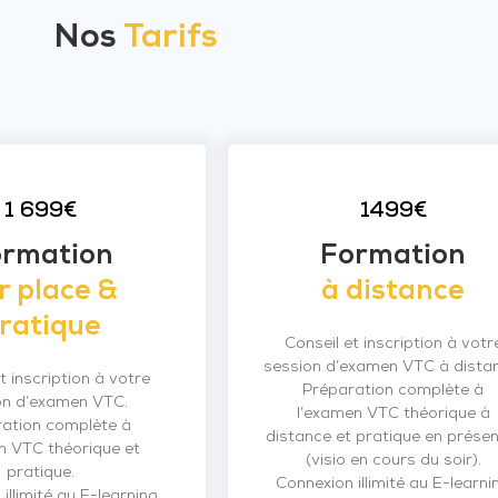
Nos
Tarifs
1 699€
1499€
ormation
Formation
r place &
à distance
ratique
Conseil et inscription à votr
session d’examen VTC à dista
t inscription à votre
Préparation complète à
on d’examen VTC.
l’examen VTC théorique à
ation complète à
distance et pratique en présen
n VTC théorique et
(visio en cours du soir).
pratique.
Connexion illimité au E-learni
illimité au E-learning