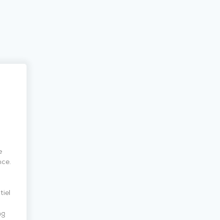
e
nce.
tiel
ng