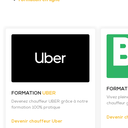
FORMAT
FORMATION
UBER
Vivez plei
Devenez chauffeur UBER grâce à notre
chauffeur g
formation 100% pratique
Devenir c
Devenir chauffeur Uber